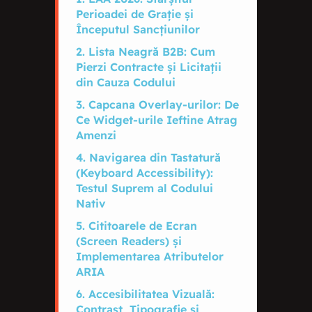
Perioadei de Grație și
Începutul Sancțiunilor
2. Lista Neagră B2B: Cum
Pierzi Contracte și Licitații
din Cauza Codului
3. Capcana Overlay-urilor: De
Ce Widget-urile Ieftine Atrag
Amenzi
4. Navigarea din Tastatură
(Keyboard Accessibility):
Testul Suprem al Codului
Nativ
5. Cititoarele de Ecran
(Screen Readers) și
Implementarea Atributelor
ARIA
6. Accesibilitatea Vizuală:
Contrast, Tipografie și