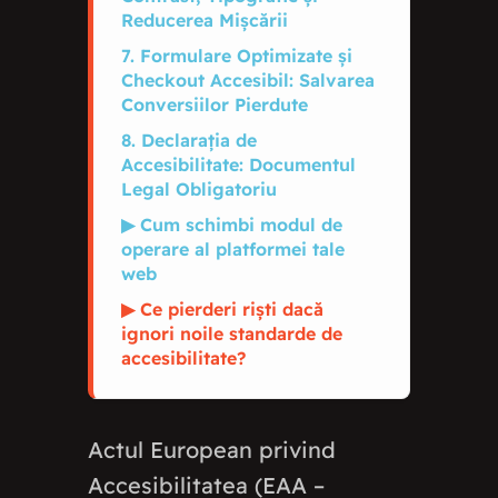
Reducerea Mișcării
7. Formulare Optimizate și
Checkout Accesibil: Salvarea
Conversiilor Pierdute
8. Declarația de
Accesibilitate: Documentul
Legal Obligatoriu
▶ Cum schimbi modul de
operare al platformei tale
web
▶ Ce pierderi riști dacă
ignori noile standarde de
accesibilitate?
Actul European privind
Accesibilitatea (EAA –