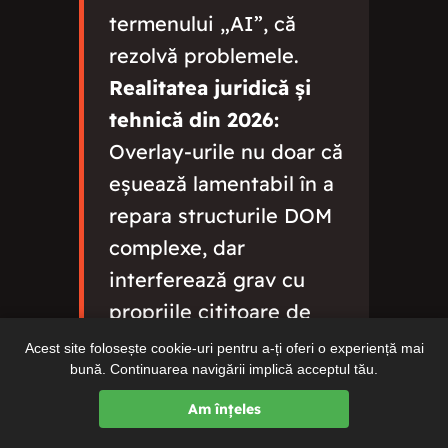
termenului „AI”, că
rezolvă problemele.
Realitatea juridică și
tehnică din 2026:
Overlay-urile nu doar că
eșuează lamentabil în a
repara structurile DOM
complexe, dar
interferează grav cu
propriile cititoare de
ecran avansate pe care
Acest site folosește cookie-uri pentru a-ți oferi o experiență mai
bună. Continuarea navigării implică acceptul tău.
persoanele cu
dizabilități le folosesc
Am înțeles
deja (cum ar fi JAWS).