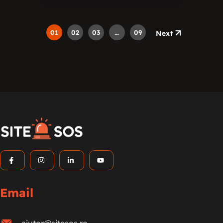
01
02
03
…
09
Next
Email
ajutor@sitesos.ro