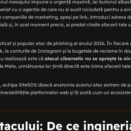
nul mesajului impune o urgență maximă, iar butonul albastru 
eriat cu o agenție de care nu ai auzit niciodată pentru a ev
 campaniile de marketing, apeși pe link, introduci adresa d
ală și, în acel moment precis, ai predat cheile afacerii tale u
sticat și popular atac de phishing al anului 2026. În fiecare 
k, la conturile de Instagram și la bugetele de reclame în d
nu realizează este că
atacul cibernetic nu se oprește la niv
 Meta, următoarea lor țintă directă este inima afacerii tale
, echipa SiteSOS disecă anatomia acestui atac extrem de per
ulnerabilitățile platformelor web și îți arată cum un ecosist
tacului: De ce ingineri