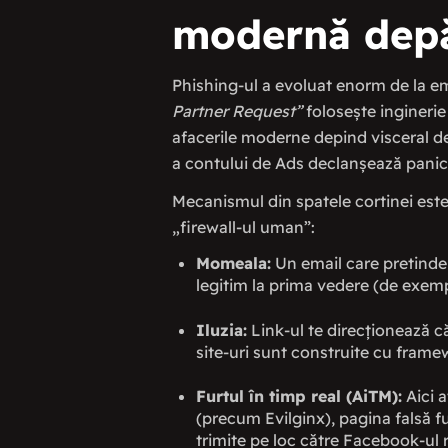
modernă depăș
Phishing-ul a evoluat enorm de la em
Partner Request”
folosește inginerie
afacerile moderne depind visceral de
a contului de Ads declanșează panic
Mecanismul din spatele cortinei este
„firewall-ul uman”:
Momeala:
Un email care pretinde 
legitim la prima vedere (de exem
Iluzia:
Link-ul te direcționează c
site-uri sunt construite cu frame
Furtul în timp real (AiTM):
Aici a
(precum Evilginx), pagina falsă fu
trimite pe loc către Facebook-ul r