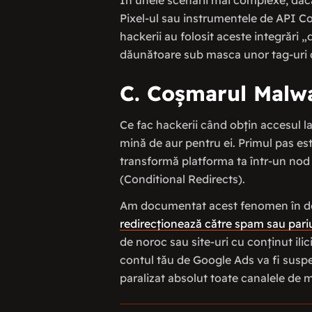
În unele scenarii mai complexe, dacă
Pixel-ul sau instrumentele de API Con
hackerii au folosit aceste integrări 
dăunătoare sub masca unor tag-uri 
C. Coșmarul Malwa
Ce fac hackerii când obțin accesul l
mină de aur pentru ei. Primul pas es
transformă platforma ta într-un nod
(Conditional Redirects).
Am documentat acest fenomen în det
redirecționează către spam sau pariu
de noroc sau site-uri cu conținut ili
contul tău de Google Ads va fi suspen
paralizat absolut toate canalele de m