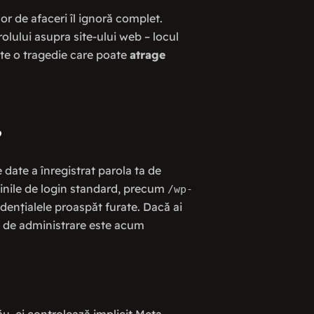
or de afaceri îl ignoră complet.
olului asupra site-ului web – locul
este o tragedie care poate
atrage
”
date a înregistrat parola ta de
ginile de login standard, precum
/wp-
dențialele proaspăt furate. Dacă ai
ău de administrare este acum