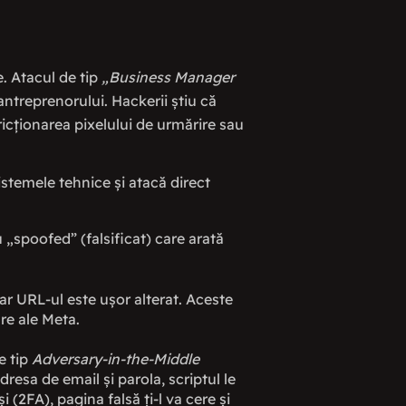
e. Atacul de tip
„Business Manager
antreprenorului. Hackerii știu că
ricționarea pixelului de urmărire sau
istemele tehnice și atacă direct
„spoofed” (falsificat) care arată
ar URL-ul este ușor alterat. Aceste
re ale Meta.
e tip
Adversary-in-the-Middle
resa de email și parola, scriptul le
 (2FA), pagina falsă ți-l va cere și