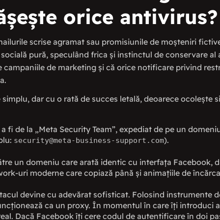
ește orice antivirus?
ailurile scrise agramat sau promisiunile de moșteniri fictiv
 socială pură, speculând frica și instinctul de conservare al 
 campaniile de marketing și că orice notificare privind rest
a.
 simplu, dar cu o rată de succes letală, deoarece ocolește s
a fi de la „Meta Security Team”, expediat de pe un domeniu 
plu:
).
security@meta-business-support.com
ătre un domeniu care arată identic cu interfața Facebook, d
work-uri moderne care copiază până și animațiile de încărca
tacul devine cu adevărat sofisticat. Folosind instrumente d
ncționează ca un proxy. În momentul în care îți introduci ad
eal. Dacă Facebook îți cere codul de autentificare în doi pași