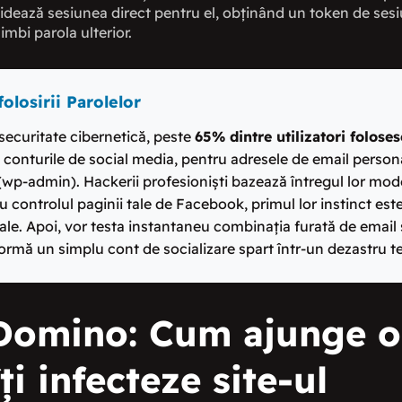
alidează sesiunea direct pentru el, obținând un token de sesi
imbi parola ulterior.
olosirii Parolelor
securitate cibernetică, peste
65% dintre utilizatori folose
 conturile de social media, pentru adresele de email person
b (wp-admin). Hackerii profesioniști bazează întregul lor mo
 controlul paginii tale de Facebook, primul lor instinct es
ale. Apoi, vor testa instantaneu combinația furată de email și
mă un simplu cont de socializare spart într-un dezastru te
 Domino: Cum ajunge o
i infecteze site-ul