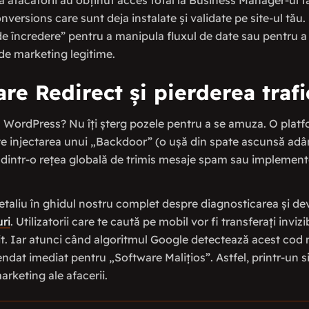
 atacatorii au obținut acces total la Business Manager-ul tă
versions care sunt deja instalate și validate pe site-ul tău. 
„de încredere” pentru a manipula fluxul de date sau pentru a 
de marketing legitime.
re Redirect și pierderea traf
a WordPress? Nu îți șterg pozele pentru a se amuza. O platf
te injectarea unui „Backdoor” (o ușă din spate ascunsă adânc
 dintr-o rețea globală de trimis mesaje spam sau implement
aliu în ghidul nostru complet despre diagnosticarea și de
ri
. Utilizatorii care te caută pe mobil vor fi transferați inviz
cit. Iar atunci când algoritmul Google detectează acest cod m
dat imediat pentru „Software Malițios”. Astfel, printr-un si
arketing ale afacerii.