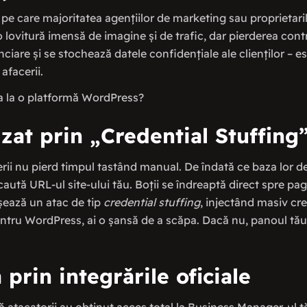
l pe care majoritatea agențiilor de marketing sau proprietaril
lovitură imensă de imagine și de trafic, dar pierderea contr
ciare și se stochează datele confidențiale ale clienților – 
afacerii.
ta la o platformă WordPress?
zat prin „Credential Stuffing
ii nu pierd timpul tastând manual. De îndată ce baza lor de 
ută URL-ul site-ului tău. Boții se îndreaptă direct spre pa
nșează un atac de tip
credential stuffing
, injectând masiv cre
pentru WordPress, ai o șansă de a scăpa. Dacă nu, panoul t
 prin integrările oficiale