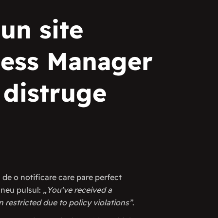
un site
ness Manager
 distruge
ă de o notificare care pare perfect
taneu pulsul:
„You’ve received a
restricted due to policy violations”
.