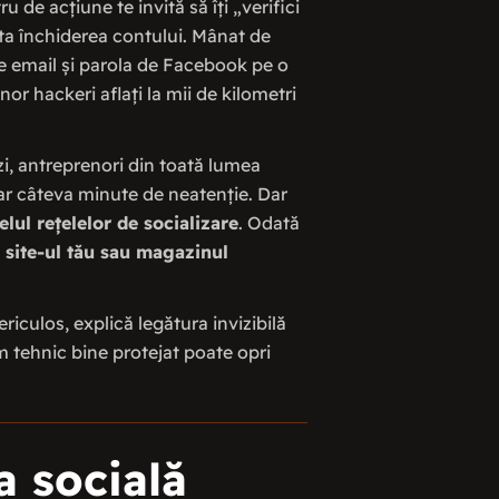
de acțiune te invită să îți „verifici
ita închiderea contului. Mânat de
e email și parola de Facebook pe o
nor hackeri aflați la mii de kilometri
zi, antreprenori din toată lumea
oar câteva minute de neatenție. Dar
elul rețelelor de socializare
. Odată
:
site-ul tău sau magazinul
iculos, explică legătura invizibilă
em tehnic bine protejat poate opri
a socială