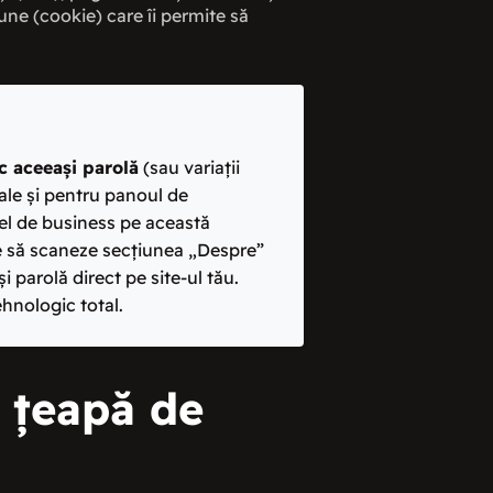
une (cookie) care îi permite să
sc aceeași parolă
(sau variații
ale și pentru panoul de
del de business pe această
te să scaneze secțiunea „Despre”
 parolă direct pe site-ul tău.
hnologic total.
 țeapă de