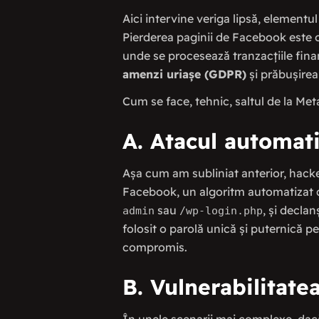
Aici intervine veriga lipsă, elementu
Pierderea paginii de Facebook este o 
unde se procesează tranzacțiile finan
amenzi uriașe (GDPR)
și prăbușirea 
Cum se face, tehnic, saltul de la Me
A. Atacul automati
Așa cum am subliniat anterior, hacker
Facebook, un algoritm automatizat ca
sau
, și decla
admin
/wp-login.php
folosit o parolă unică și puternică 
compromis.
B. Vulnerabilitatea