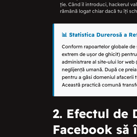
ție. Când îl introduci, hackerul v
rămână logat chiar dacă tu îți sch
📊 Statistica Durerosă a Ref
Conform rapoartelor globale de 
extrem de ușor de ghicit) pentru
administrare al site-ului lor we
neglijență umană. După ce preiau
pentru a găsi domeniul afacerii t
Această practică comună transfor
2. Efectul de
Facebook să îț