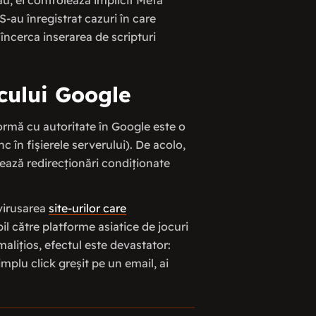
u, ei controlează implicit Meta
S-au înregistrat cazuri în care
încerca inserarea de scripturi
icului Google
ormă cu autoritate în Google este o
 în fișierele serverului). De acolo,
ează redirecționări condiționate
virusarea
site-urilor care
ibil către platforme asiatice de jocuri
alițios, efectul este devastator:
mplu click greșit pe un email, ai