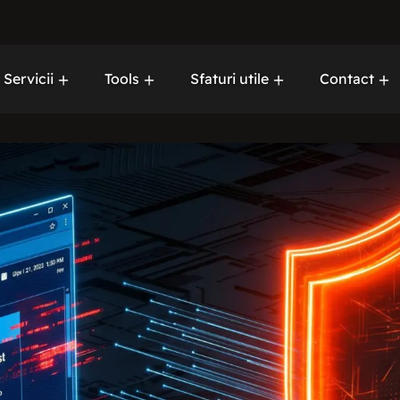
Servicii
Tools
Sfaturi utile
Contact
Servicii de
Despre no
urgență
Mentenanță
Content
Marketing
Web
development