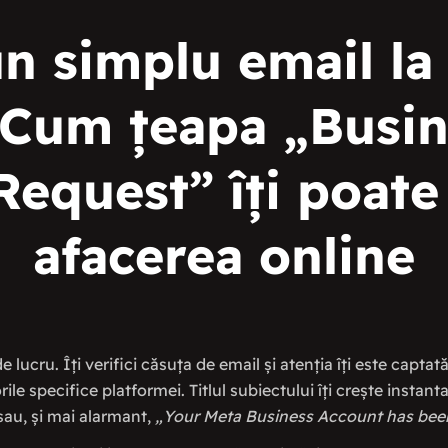
un simplu email la 
Cum țeapa „Busi
Request” îți poate
afacerea online
lucru. Îți verifici căsuța de email și atenția îți este captat
rile specifice platformei. Titlul subiectului îți crește instan
au, și mai alarmant,
„Your Meta Business Account has been 