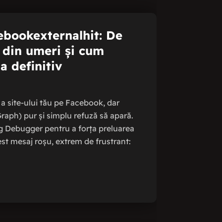
ebookexternalhit: De
 din umeri și cum
a definitiv
ă a site-ului tău pe Facebook, dar
Graph) pur și simplu refuză să apară.
g Debugger pentru a forța preluarea
cest mesaj roșu, extrem de frustrant: