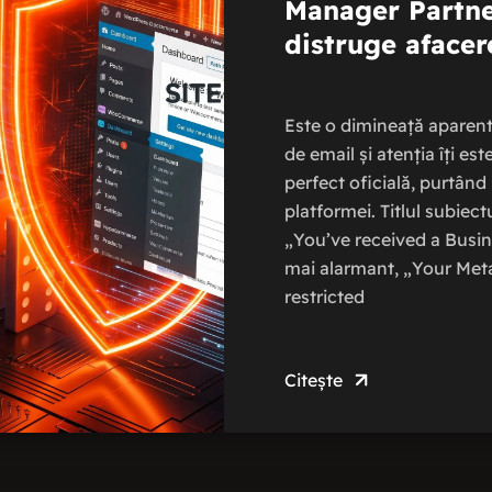
Manager Partne
distruge afacer
Este o dimineață aparent 
de email și atenția îți es
perfect oficială, purtând 
platformei. Titlul subiect
„You’ve received a Busin
mai alarmant, „Your Met
restricted
Citește