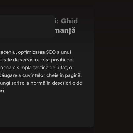
Core Update Mai: Ghid
O/GEO & Performanță
i
deceniu, optimizarea SEO a unui
site de servicii a fost privită de
or ca o simplă tactică de bifat, o
ăugare a cuvintelor cheie în pagină.
ungi scrise la normă în descrierile de
ri