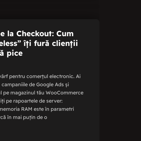
 de la Checkout: Cum
less” îți fură clienții
să pice
 vârf pentru comerțul electronic. Ai
n campaniile de Google Ads și
icul pe magazinul tău WooCommerce
iți pe rapoartele de server:
, memoria RAM este în parametri
arcă în mai puțin de o