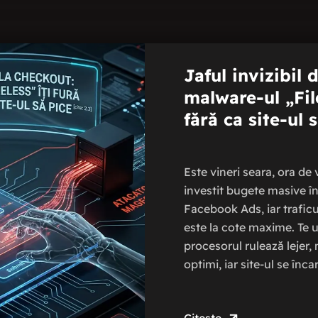
Jaful invizibil
malware-ul „File
fără ca site-ul 
Este vineri seara, ora de
investit bugete masive î
Facebook Ads, iar traf
este la cote maxime. Te u
procesorul rulează lejer
optimi, iar site-ul se înc