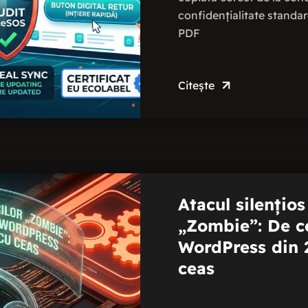
confidențialitate standar
PDF
Citește
Atacul silențios
„Zombie”: De ce
WordPress din 
ceas