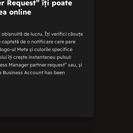
r Request” îți poate
ea online
obișnuită de lucru. Îți verifici căsuța
te captată de o notificare care pare
logo-ul Meta și culorile specifice
ului îți crește instantaneu pulsul:
ess Manager partner request” sau, și
a Business Account has been