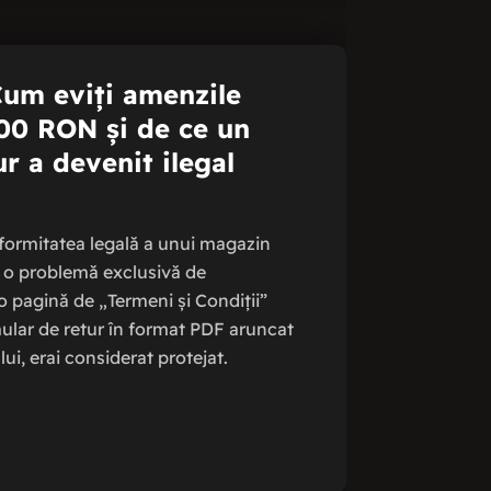
um eviți amenzile
0 RON și de ce un
r a devenit ilegal
formitatea legală a unui magazin
ă o problemă exclusivă de
o pagină de „Termeni și Condiții”
mular de retur în format PDF aruncat
ui, erai considerat protejat.