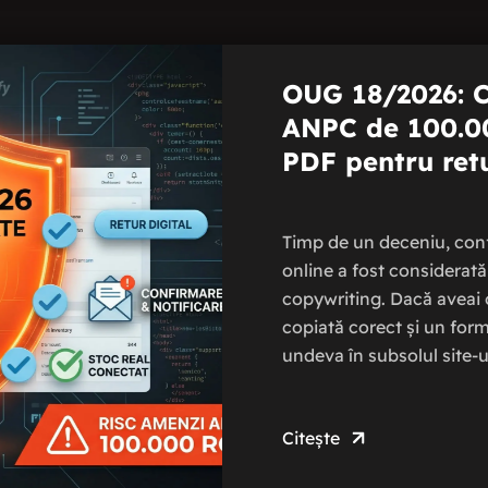
OUG 18/2026: C
ANPC de 100.00
PDF pentru retu
Timp de un deceniu, con
online a fost considerat
copywriting. Dacă aveai 
copiată corect și un for
undeva în subsolul site-ul
Citește