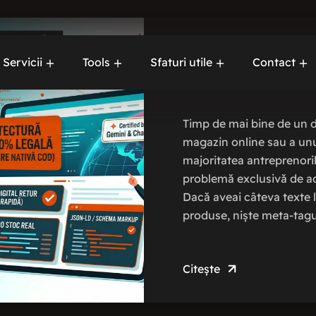
Efecte Google 
Servicii
Tools
Sfaturi utile
Contact
Optimizare SE
Servicii de
Despre no
urgență
Timp de mai bine de un 
Mentenanță
magazin online sau a unui 
majoritatea antreprenoril
Content
problemă exclusivă de ad
Marketing
Dacă aveai câteva texte l
Web
produse, niște meta-tagu
development
Citește