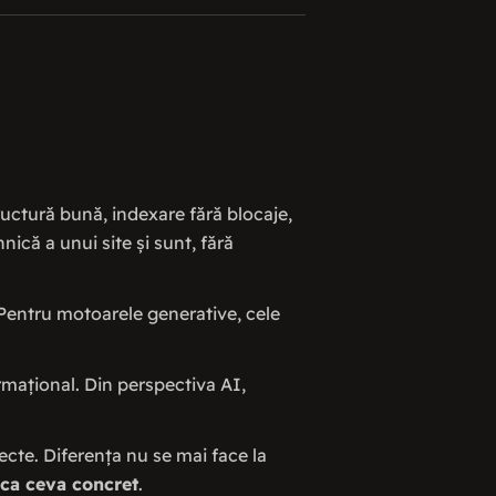
ructură bună, indexare fără blocaje,
nică a unui site și sunt, fără
Pentru motoarele generative, cele
ormațional. Din perspectiva AI,
cte. Diferența nu se mai face la
lica ceva concret
.