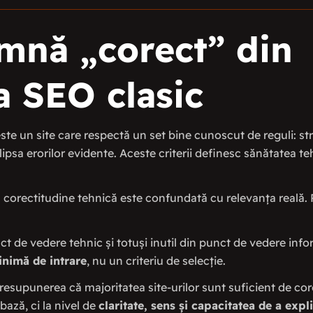
amnă „corect” din
a SEO clasic
este un site care respectă un set bine cunoscut de reguli: st
lipsa erorilor evidente. Aceste criterii definesc sănătatea teh
corectitudine tehnică este confundată cu relevanța reală. 
nct de vedere tehnic și totuși inutil din punct de vedere inf
inimă de intrare
, nu un criteriu de selecție.
esupunerea că majoritatea site-urilor sunt suficient de core
bază, ci la nivel de
claritate, sens și capacitatea de a exp