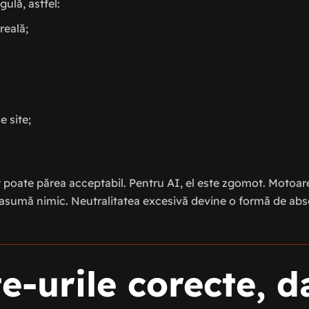
ulă, astfel:
reală;
e site;
 poate părea acceptabil. Pentru AI, el este zgomot. Motoar
i asumă nimic. Neutralitatea excesivă devine o formă de abse
te-urile corecte, d