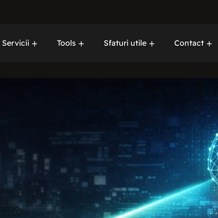
Servicii
Tools
Sfaturi utile
Contact
Servicii de
Despre no
urgență
Mentenanță
Content
Marketing
Web
development