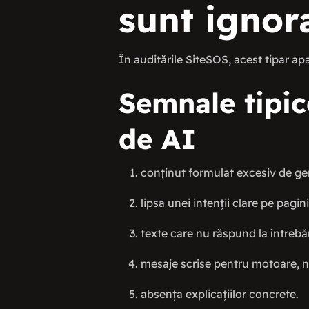
sunt ignor
În auditările SiteSOS, acest tipar apa
Semnale tipice
de AI
conținut formulat excesiv de ge
lipsa unei intenții clare pe pagini
texte care nu răspund la întrebăr
mesaje scrise pentru motoare, 
absența explicațiilor concrete.